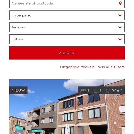
|
Uitgebreid zoeken
Wis alle filters
NIEUW
1
1
74m²