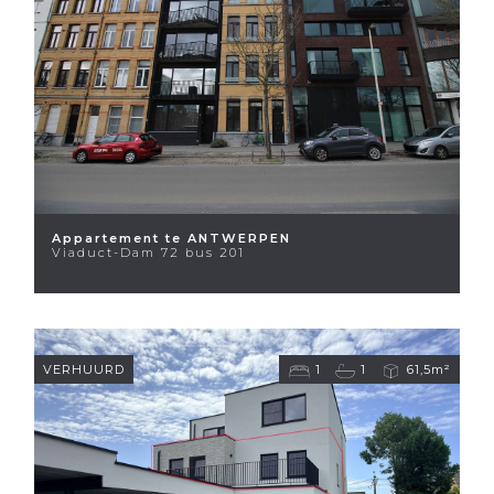
Appartement te ANTWERPEN
Viaduct-Dam 72 bus 201
VERHUURD
1
1
61,5m²