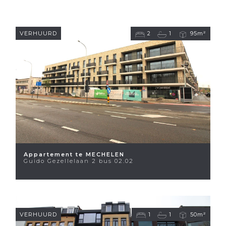
VERHUURD
2
1
95m²
Appartement te MECHELEN
Guido Gezellelaan 2 bus 02.02
VERHUURD
1
1
50m²