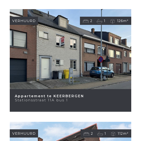
VERHUURD
2
1
126m²
Appartement te KEERBERGEN
Stationsstraat 11A bus 1
VERHUURD
2
1
112m²