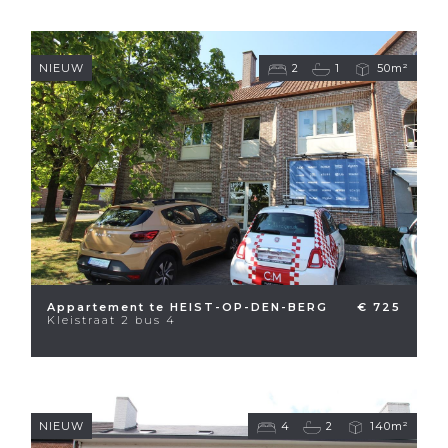
NIEUW
2
1
50m²
Appartement te HEIST-OP-DEN-BERG
€ 725
Kleistraat 2 bus 4
NIEUW
4
2
140m²