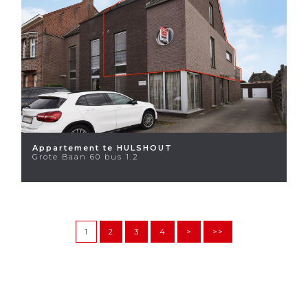
Appartement te HULSHOUT
Grote Baan 60 bus 1.2
1
2
3
4
>
>>