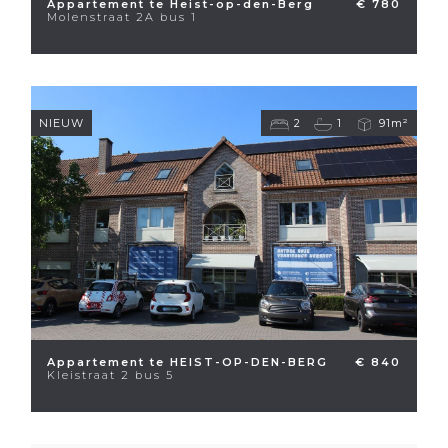
Appartement te Heist-op-den-Berg
€ 780
Molenstraat 2A bus 1
NIEUW
2
1
91m²
Appartement te HEIST-OP-DEN-BERG
€ 840
Kleistraat 2 bus 5