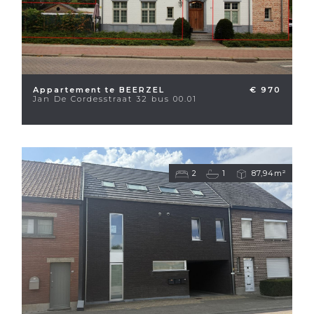
Appartement te BEERZEL
€ 970
Jan De Cordesstraat 32 bus 00.01
2
1
87,94m²