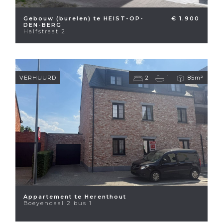
Gebouw (burelen) te HEIST-OP-
€ 1.900
DEN-BERG
Halfstraat 2
VERHUURD
2
1
85m²
Appartement te Herenthout
Boeyendaal 2 bus 1