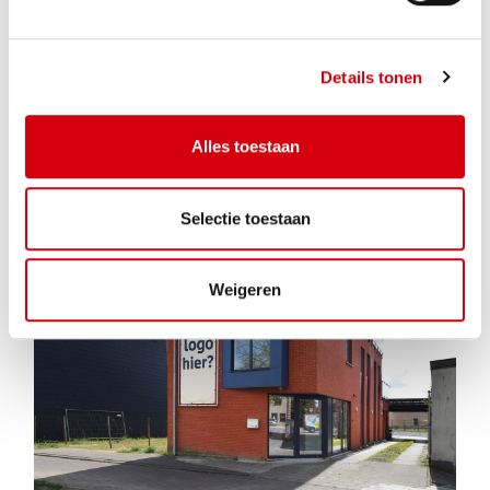
Details tonen
Parking/Garagebox te BERLAAR
€ 62
Alles toestaan
Sollevelden 65-67
Selectie toestaan
1
195m²
381m²
Weigeren