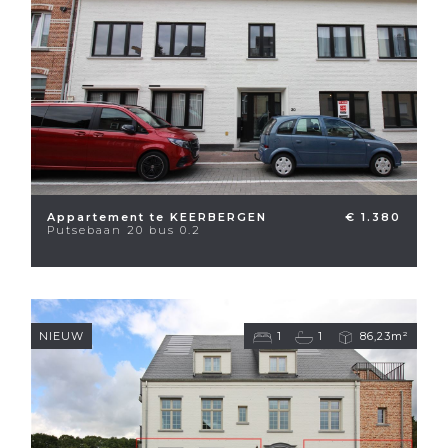
Appartement te KEERBERGEN
€ 1.380
Putsebaan 20 bus 0.2
NIEUW
1
1
86,23m²