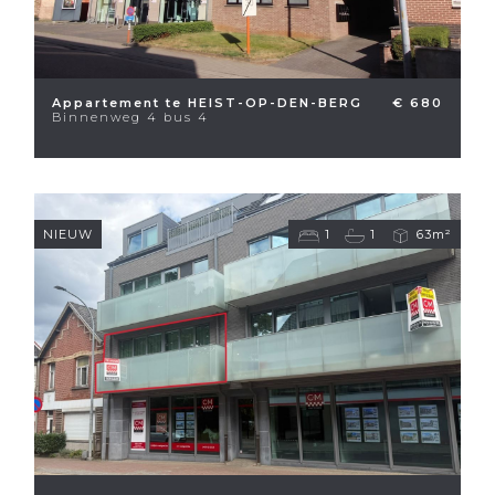
Appartement te HEIST-OP-DEN-BERG
€ 680
Binnenweg 4 bus 4
NIEUW
1
1
63m²