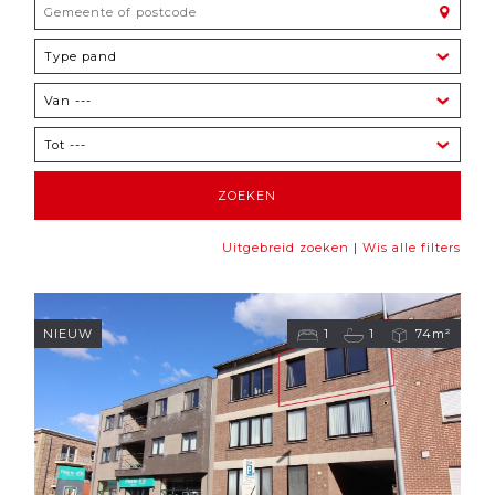
|
Uitgebreid zoeken
Wis alle filters
NIEUW
1
1
74m²