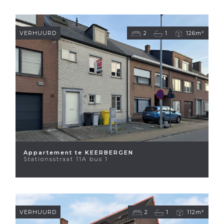
VERHUURD
2
1
126m²
Appartement te KEERBERGEN
Stationsstraat 11A bus 1
VERHUURD
2
1
112m²