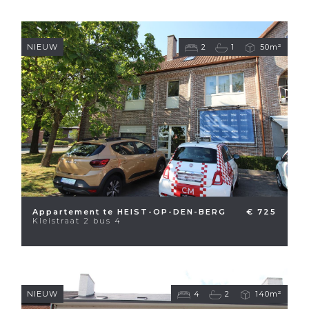
NIEUW
2
1
50m²
Appartement te HEIST-OP-DEN-BERG
€ 725
Kleistraat 2 bus 4
NIEUW
4
2
140m²