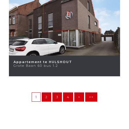
Appartement te HULSHOUT
Grote Baan 60 bus 1.2
1
2
3
4
>
>>