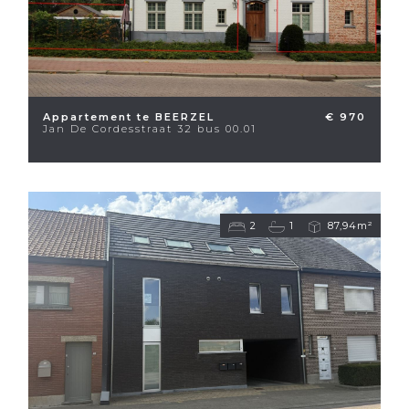
Appartement te BEERZEL
€ 970
Jan De Cordesstraat 32 bus 00.01
2
1
87,94m²