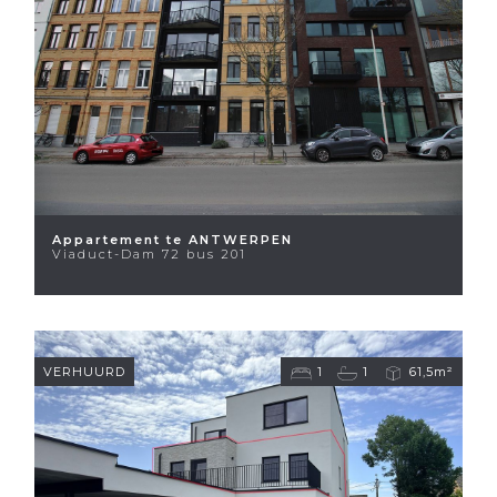
Appartement te ANTWERPEN
Viaduct-Dam 72 bus 201
VERHUURD
1
1
61,5m²