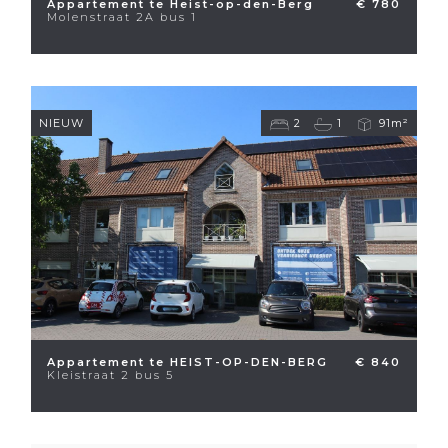
Appartement te Heist-op-den-Berg
€ 780
Molenstraat 2A bus 1
NIEUW
2
1
91m²
Appartement te HEIST-OP-DEN-BERG
€ 840
Kleistraat 2 bus 5