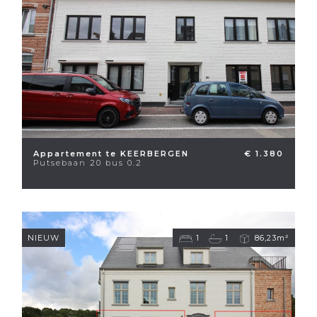
Appartement te KEERBERGEN
€ 1.380
Putsebaan 20 bus 0.2
NIEUW
1
1
86,23m²