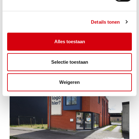
Details tonen
Parking/Garagebox te BERLAAR
€ 62
Alles toestaan
Sollevelden 65-67
Selectie toestaan
1
195m²
381m²
Weigeren