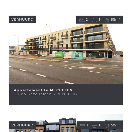
VERHUURD
2
1
95m²
Appartement te MECHELEN
Guido Gezellelaan 2 bus 02.02
VERHUURD
1
1
50m²