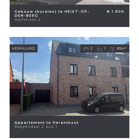
Gebouw (burelen) te HEIST-OP-
€ 1.900
DEN-BERG
Halfstraat 2
VERHUURD
2
1
85m²
Appartement te Herenthout
Boeyendaal 2 bus 1