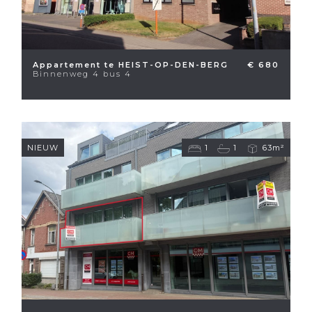
Appartement te HEIST-OP-DEN-BERG
€ 680
Binnenweg 4 bus 4
NIEUW
1
1
63m²