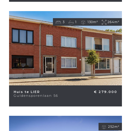
3
1
130m²
264m²
Huis te LIER
€ 279.000
Guldensporenlaan 56
252m²