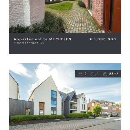
Appartement te MECHELEN
€ 1.080.000
Moensstraat 37
2
1
83m²