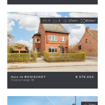
3
3
274m²
8515m²
Huis te BOOISCHOT
€ 579.000
IJzerenweg 18
71m²