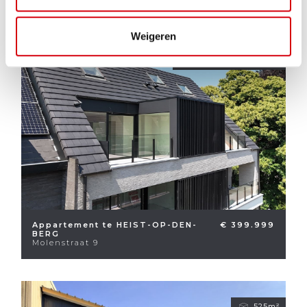
Weigeren
2
2
136m²
Appartement te HEIST-OP-DEN-
€ 399.999
BERG
Molenstraat 9
525m²