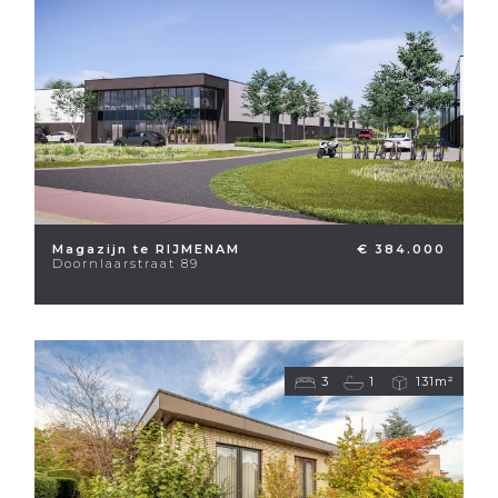
Magazijn te RIJMENAM
€ 384.000
Doornlaarstraat 89
3
1
131m²