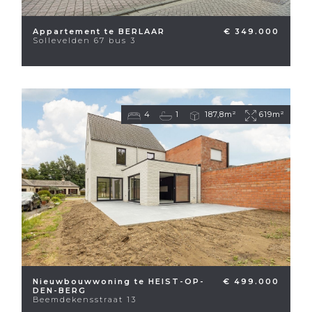
Appartement te BERLAAR
€ 349.000
Sollevelden 67 bus 3
4
1
187,8m²
619m²
Nieuwbouwwoning te HEIST-OP-
€ 499.000
DEN-BERG
Beemdekensstraat 13