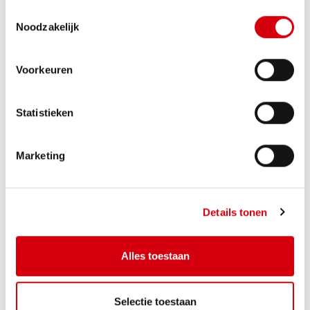
Toestemmingsselectie
Noodzakelijk
Huis te BEERZEL
€ 795.000
Hoogstraat 21
Voorkeuren
Statistieken
3
2
134,3m²
Marketing
Details tonen
Alles toestaan
Appartement te HEIST-OP-DEN-
€ 439.500
BERG
Selectie toestaan
Oude Gendarmeriestraat 18