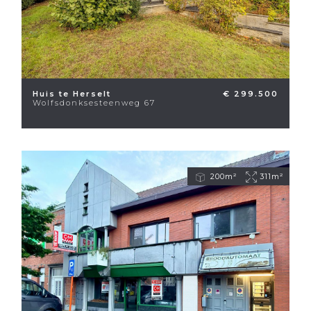
Huis te Herselt
€ 299.500
Wolfsdonksesteenweg 67
200m²
311m²