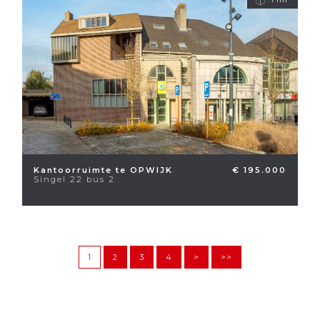
Kantoorruimte te OPWIJK
€ 195.000
Singel 22 bus 2
1
2
3
4
>
>>