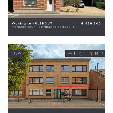
Woning te HULSHOUT
€ 458.500
Monseigneur Raeymaekersstraat 18
NIEUW
2
1
86m²