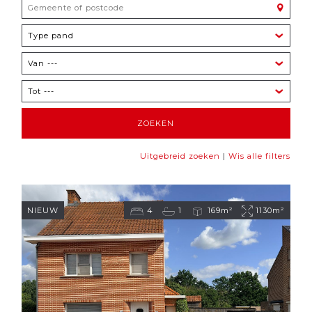
|
Uitgebreid zoeken
Wis alle filters
NIEUW
4
1
169m²
1130m²