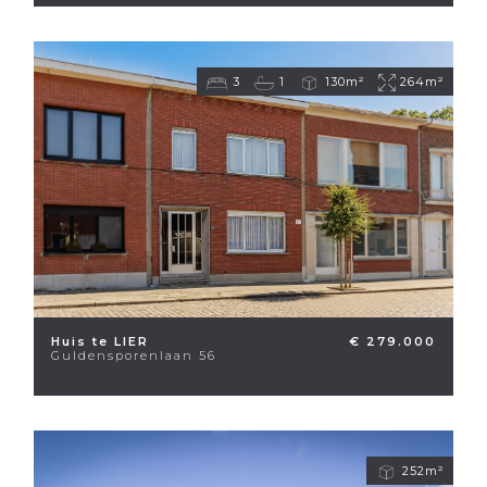
3
1
130m²
264m²
Huis te LIER
€ 279.000
Guldensporenlaan 56
252m²