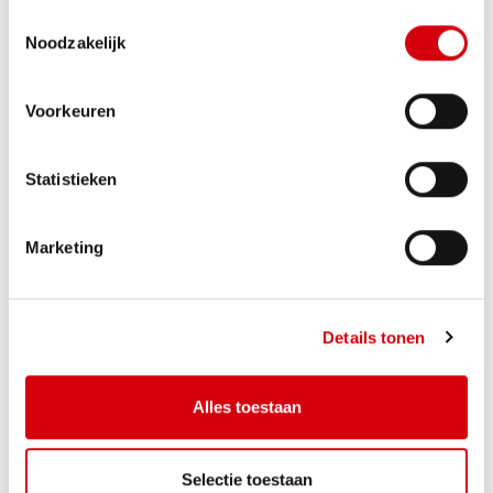
Toestemmingsselectie
Noodzakelijk
Huis te BEERZEL
€ 795.000
Hoogstraat 21
Voorkeuren
Statistieken
3
2
134,3m²
Marketing
Details tonen
Alles toestaan
Appartement te HEIST-OP-DEN-
€ 439.500
BERG
Selectie toestaan
Oude Gendarmeriestraat 18