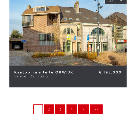
Kantoorruimte te OPWIJK
€ 195.000
Singel 22 bus 2
1
2
3
4
>
>>