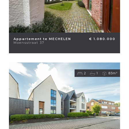
Appartement te MECHELEN
€ 1.080.000
Moensstraat 37
2
1
83m²