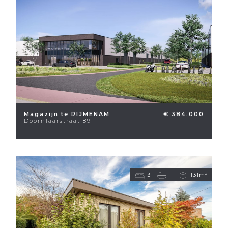
Magazijn te RIJMENAM
€ 384.000
Doornlaarstraat 89
3
1
131m²