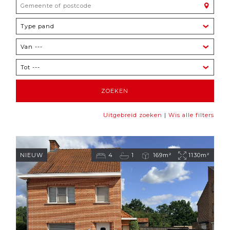
|
Uitgebreid zoeken
Wis alle filters
NIEUW
4
1
169m²
1130m²