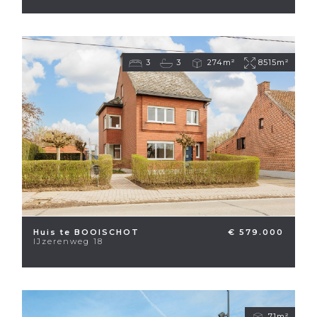
3
3
274m²
8515m²
Huis te BOOISCHOT
€ 579.000
IJzerenweg 18
71m²