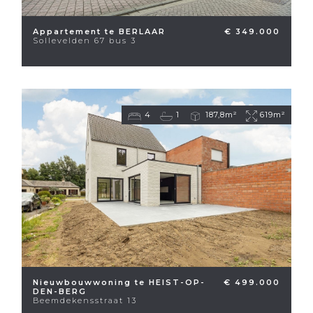
Appartement te BERLAAR
€ 349.000
Sollevelden 67 bus 3
4
1
187,8m²
619m²
Nieuwbouwwoning te HEIST-OP-
€ 499.000
DEN-BERG
Beemdekensstraat 13