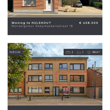
Woning te HULSHOUT
€ 458.500
Monseigneur Raeymaekersstraat 18
NIEUW
2
1
86m²