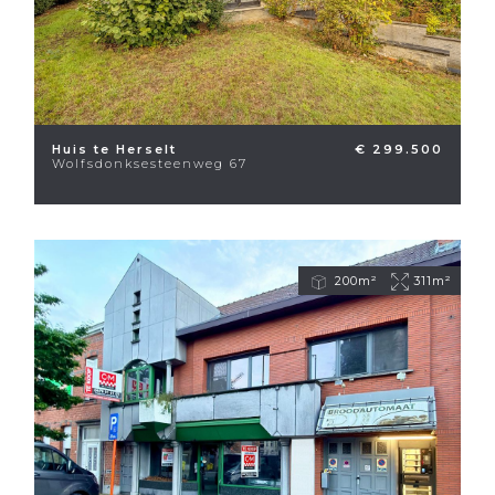
Huis te Herselt
€ 299.500
Wolfsdonksesteenweg 67
200m²
311m²