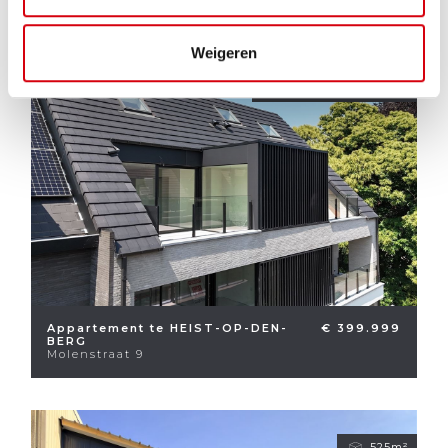
Weigeren
2
2
136m²
Appartement te HEIST-OP-DEN-
€ 399.999
BERG
Molenstraat 9
525m²