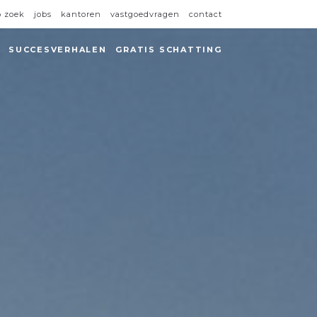
p zoek
jobs
kantoren
vastgoedvragen
contact
SUCCESVERHALEN
GRATIS SCHATTING