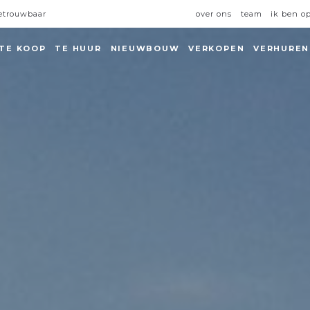
over ons
team
ik ben o
betrouwbaar
TE KOOP
TE HUUR
NIEUWBOUW
VERKOPEN
VERHUREN