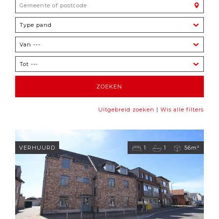
|
Uitgebreid zoeken
Wis alle filters
VERHUURD
1
1
56m²