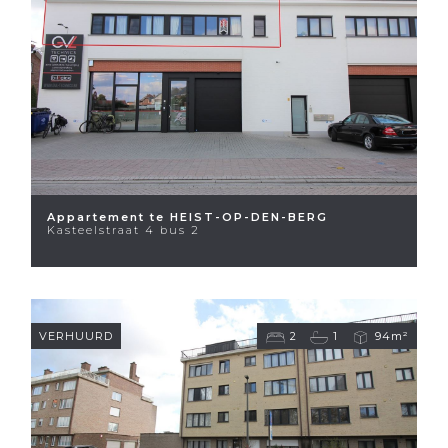
Appartement te HEIST-OP-DEN-BERG
Kasteelstraat 4 bus 2
VERHUURD
2
1
94m²