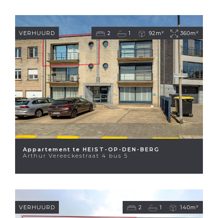
VERHUURD
2
1
92m²
360m²
Appartement te HEIST-OP-DEN-BERG
Arthur Vereeckestraat 4 bus 5
VERHUURD
2
1
140m²