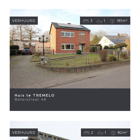
VERHUURD
3
1
181m²
Huis te TREMELO
Boterstraat 46
VERHUURD
2
1
82m²