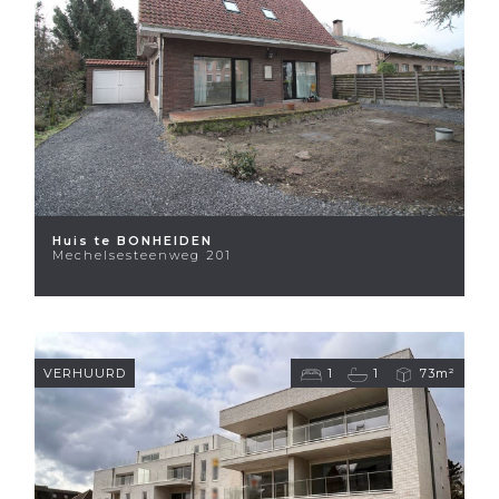
Huis te BONHEIDEN
Mechelsesteenweg 201
VERHUURD
1
1
73m²