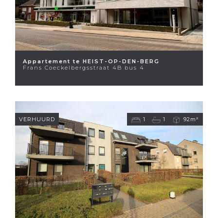
Appartement te HEIST-OP-DEN-BERG
Frans Coeckelbergsstraat 4B bus 4
VERHUURD
1
1
92m²