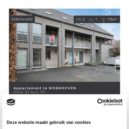
VERHUURD
2
1
115m²
Appartement te MORKHOVEN
Dorp 25 bus 101
Deze website maakt gebruik van cookies
VERHUURD
2
1
130m²