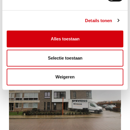
Details tonen
Appartement te MORKHOVEN
Alles toestaan
Grotstraat 1 bus 101
Selectie toestaan
VERHUURD
2
1
Weigeren