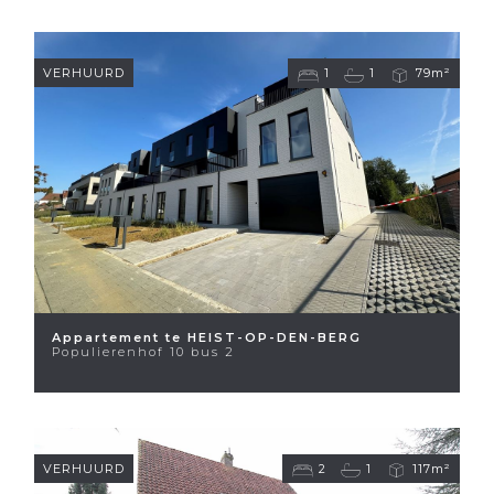
VERHUURD
1
1
79m²
Appartement te HEIST-OP-DEN-BERG
Populierenhof 10 bus 2
VERHUURD
2
1
117m²