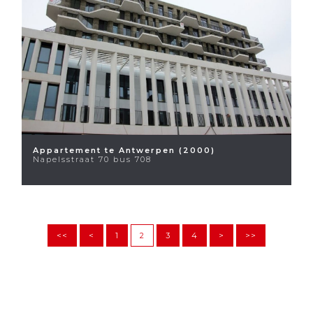
Appartement te Antwerpen (2000)
Napelsstraat 70 bus 708
<<
<
1
2
3
4
>
>>