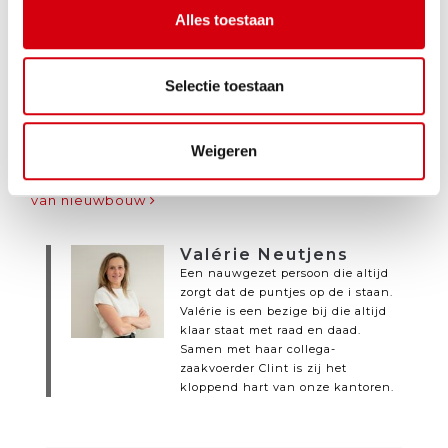
Alles toestaan
Selectie toestaan
Bericht Navigatie
Wie betaalt welke herstellingen bij een verhuur:
Weigeren
de huurder of verhuurder?
Is nieuwbouw kopen nog de moeite? 5 voordelen
van nieuwbouw
Valérie Neutjens
Een nauwgezet persoon die altijd
zorgt dat de puntjes op de i staan.
Valérie is een bezige bij die altijd
klaar staat met raad en daad.
Samen met haar collega-
zaakvoerder Clint is zij het
kloppend hart van onze kantoren.