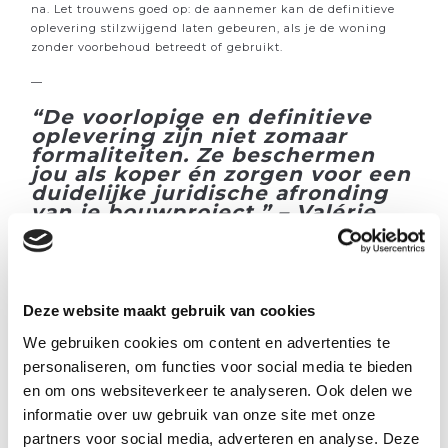
na. Let trouwens goed op: de aannemer kan de definitieve
oplevering stilzwijgend laten gebeuren, als je de woning
zonder voorbehoud betreedt of gebruikt.
—
“De voorlopige en definitieve
oplevering zijn niet zomaar
formaliteiten. Ze beschermen
jou als koper én zorgen voor een
duidelijke juridische afronding
van je bouwproject.” – Valérie
Neutjens, zaakvoerder bij C&M
Vastgoed
—
Deze website maakt gebruik van cookies
Voorbereid naar je
We gebruiken cookies om content en advertenties te
oplevering, met C&M
personaliseren, om functies voor social media te bieden
Vastgoed
en om ons websiteverkeer te analyseren. Ook delen we
Een goede voorbereiding maakt het verschil. Zorg dat je goed
informatie over uw gebruik van onze site met onze
weet waarop te letten, noteer elk zichtbaar gebrek en vraag
partners voor social media, adverteren en analyse. Deze