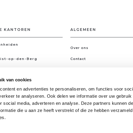
E KANTOREN
ALGEMEEN
nheiden
Over ons
ist-op-den-Berg
Contact
Kantoren
ik van cookies
Gratis schatting
ontent en advertenties te personaliseren, om functies voor soci
Ik ben op zoek
erkeer te analyseren. Ook delen we informatie over uw gebruik
Jobs
or social media, adverteren en analyse. Deze partners kunnen 
ormatie die u aan ze heeft verstrekt of die ze hebben verzameld
es.