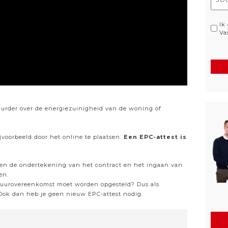
mai
(Ver
Pri
Ik
Va
(Ver
uurder over de energiezuinigheid van de woning of
jvoorbeeld door het online te plaatsen.
Een EPC-attest is
ussen de ondertekening van het contract en het ingaan van
ken.
 huurovereenkomst moet worden opgesteld? Dus als
Ook dan heb je geen nieuw EPC-attest nodig.