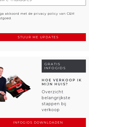
ladres
eist)
vacy
 ga akkoord met de privacy policy van C&M
stgoed.
eist)
GRATIS
INFOGIDS
HOE VERKOOP IK
MIJN HUIS?
Overzicht
belangrijkste
stappen bij
verkoop
INFOGIDS DOWNLOADEN