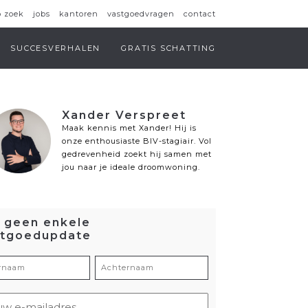
p zoek
jobs
kantoren
vastgoedvragen
contact
SUCCESVERHALEN
GRATIS SCHATTING
Xander Verspreet
Maak kennis met Xander! Hij is
onze enthousiaste BIV-stagiair. Vol
gedrevenheid zoekt hij samen met
jou naar je ideale droomwoning.
 geen enkele
stgoedupdate
ornaam
Achternaam
eist)
(Vereist)