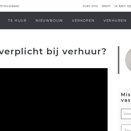
over ons
team
ik ben o
betrouwbaar
TE HUUR
NIEUWBOUW
VERKOPEN
VERHUREN
verplicht bij verhuur?
Mis
va
Vo
(Ver
E-