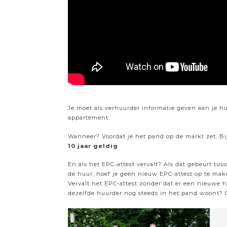
Je moet als verhuurder informatie geven aan je h
appartement.
Wanneer? Voordat je het pand op de markt zet. Bi
10 jaar geldig
.
En als het EPC-attest vervalt? Als dat gebeurt t
de huur, hoef je geen nieuw EPC-attest op te ma
Vervalt het EPC-attest zonder dat er een nieuwe
dezelfde huurder nog steeds in het pand woont? 