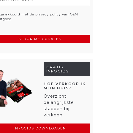
ladres
eist)
vacy
 ga akkoord met de privacy policy van C&M
stgoed.
eist)
GRATIS
INFOGIDS
HOE VERKOOP IK
MIJN HUIS?
Overzicht
belangrijkste
stappen bij
verkoop
INFOGIDS DOWNLOADEN