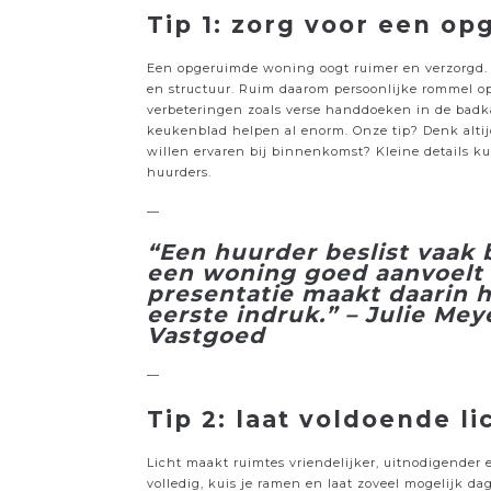
Tip 1: zorg voor een o
Een opgeruimde woning oogt ruimer en verzorgd. W
en structuur. Ruim daarom persoonlijke rommel op
verbeteringen zoals verse handdoeken in de badk
keukenblad helpen al enorm. Onze tip? Denk altij
willen ervaren bij binnenkomst? Kleine details k
huurders.
—
“Een huurder beslist vaak 
een woning goed aanvoelt 
presentatie maakt daarin he
eerste indruk.” – Julie Me
Vastgoed
—
Tip 2: laat voldoende l
Licht maakt ruimtes vriendelijker, uitnodigender
volledig, kuis je ramen en laat zoveel mogelijk da