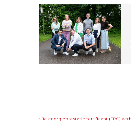
Bericht Navigatie
Je energieprestatiecertificaat (EPC) ve