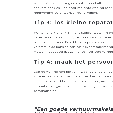
warme sfeerverlichting en controleer of alle lam
donkere hoekjes. Een goed verlichte woning oogt ve
huurwoning beter tot haar recht komen.
Tip 3: los kleine repar
Werken alle kranen? Zijn alle stopcontacten in o
vallen vaak meteen op bij bezoekers – en kunnen
potentiële huurder. Door kleine reparaties vooraf t
vergroot je de kans op een positieve totaalervari
meteen het gevoel dat ze met een correcte verhu
Tip 4: maak het persoon
Laat de woning een plek zijn waar potentiële hu
kunnen voorstellen, ze moeten het kunnen voelen.
een leuk boeket bloemen kunnen helpen, maar over
decoratie: het gaat erom dat de woning aanvoelt a
personaliseren.
—
“Een goede verhuurmakelaar