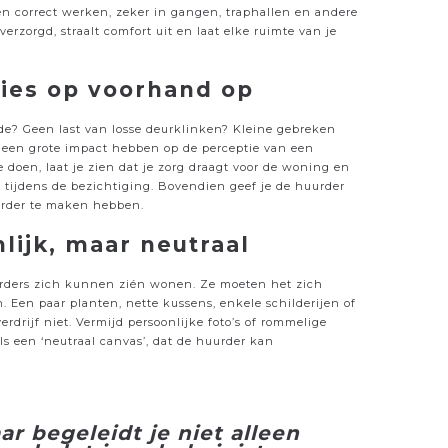
pen correct werken, zeker in gangen, traphallen en andere
rzorgd, straalt comfort uit en laat elke ruimte van je
aties op voorhand op
rde? Geen last van losse deurklinken? Kleine gebreken
 een grote impact hebben op de perceptie van een
e doen, laat je zien dat je zorg draagt voor de woning en
ng tijdens de bezichtiging. Bovendien geef je de huurder
urder te maken hebben.
lijk, maar neutraal
urders zich kunnen zién wonen. Ze moeten het zich
 Een paar planten, nette kussens, enkele schilderijen of
drijf niet. Vermijd persoonlijke foto’s of rommelige
ls een ‘neutraal canvas’, dat de huurder kan
 begeleidt je niet alleen