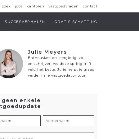
p zoek
jobs
kantoren
vastgoedvragen
contact
SUCCESVERHALEN
GRATIS SCHATTING
Julie Meyers
Enthousiast en leergierig, zo
omschrijven we deze spring in ‘t
veld het beste. Julie helpt je graag
verder in je vastgoedavontuur!
 geen enkele
stgoedupdate
ornaam
Achternaam
eist)
(Vereist)