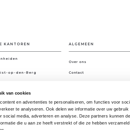
E KANTOREN
ALGEMEEN
nheiden
Over ons
ist-op-den-Berg
Contact
Kantoren
ik van cookies
Gratis schatting
ontent en advertenties te personaliseren, om functies voor soci
Ik ben op zoek
erkeer te analyseren. Ook delen we informatie over uw gebruik
Jobs
or social media, adverteren en analyse. Deze partners kunnen 
ormatie die u aan ze heeft verstrekt of die ze hebben verzameld
es.