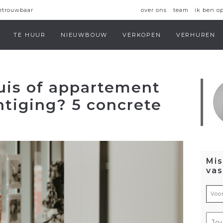
over ons
team
ik ben o
betrouwbaar
TE HUUR
NIEUWBOUW
VERKOPEN
VERHUREN
huis of appartement
htiging? 5 concrete
Mis
va
Vo
(Ver
E-