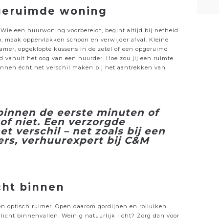
pgeruimde woning
ie een huurwoning voorbereidt, begint altijd bij netheid
, maak oppervlakken schoon en verwijder afval. Kleine
amer, opgeklopte kussens in de zetel of een opgeruimd
d vanuit het oog van een huurder. Hoe zou jij een ruimte
unnen écht het verschil maken bij het aantrekken van
binnen de eerste minuten of
of niet. Een verzorgde
t verschil – net zoals bij een
yers, verhuurexpert bij C&M
icht binnen
 en optisch ruimer. Open daarom gordijnen en rolluiken
glicht binnenvallen. Weinig natuurlijk licht? Zorg dan voor