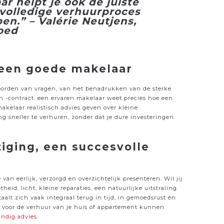
ar helpt je ook de juiste
 volledige verhuurproces
pen.” – Valérie Neutjens,
oed
 een goede makelaar
oorden van vragen, van het benadrukken van de sterke
en -contract: een ervaren makelaar weet precies hoe een
kelaar realistisch advies geven over kleine
 sneller te verhuren, zonder dat je dure investeringen
iging, een succesvolle
van eerlijk, verzorgd en overzichtelijk presenteren. Wil jij
eid, licht, kleine reparaties, een natuurlijke uitstraling
taalt zich vaak integraal terug in tijd, in gemoedsrust én
j voor de verhuur van je huis of appartement kunnen
undig advies
.