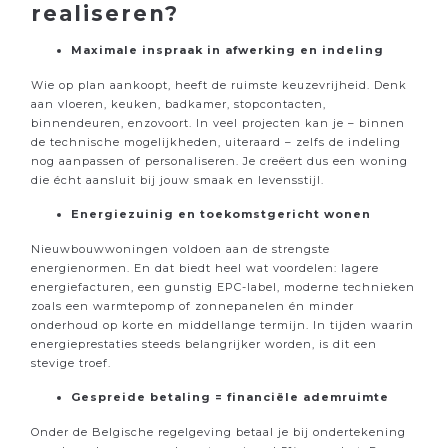
realiseren?
Maximale inspraak in afwerking en indeling
Wie op plan aankoopt, heeft de ruimste keuzevrijheid. Denk
aan vloeren, keuken, badkamer, stopcontacten,
binnendeuren, enzovoort. In veel projecten kan je – binnen
de technische mogelijkheden, uiteraard – zelfs de indeling
nog aanpassen of personaliseren. Je creëert dus een woning
die écht aansluit bij jouw smaak en levensstijl.
Energiezuinig en toekomstgericht wonen
Nieuwbouwwoningen voldoen aan de strengste
energienormen. En dat biedt heel wat voordelen: lagere
energiefacturen, een gunstig EPC-label, moderne technieken
zoals een warmtepomp of zonnepanelen én minder
onderhoud op korte en middellange termijn. In tijden waarin
energieprestaties steeds belangrijker worden, is dit een
stevige troef.
Gespreide betaling = financiële ademruimte
Onder de Belgische regelgeving betaal je bij ondertekening