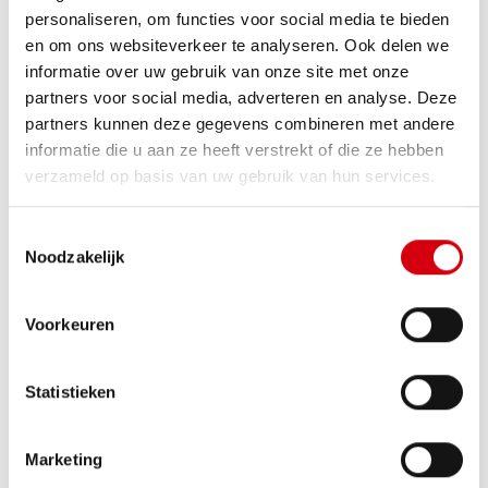
letten wanneer je aankoopt
personaliseren, om functies voor social media te bieden
op plan?
en om ons websiteverkeer te analyseren. Ook delen we
informatie over uw gebruik van onze site met onze
Hoewel nieuwbouw kopen op plan veel voordelen biedt, is
een doordachte aanpak essentieel. We lijsten hieronder
partners voor social media, adverteren en analyse. Deze
graag nog enkele belangrijke aandachtspunten op die jou
partners kunnen deze gegevens combineren met andere
kunnen beschermen bij je aankoop.
informatie die u aan ze heeft verstrekt of die ze hebben
Controleer de reputatie van de bouwheer:
bekijk
verzameld op basis van uw gebruik van hun services.
eerdere projecten van de bouwheer en informeer naar
afwerkingskwaliteit en financiële stabiliteit.
Toestemmingsselectie
Lees het lastenboek grondig:
het lastenboek is
Noodzakelijk
juridisch doorslaggevend en bepaalt exact welke
materialen en afwerkingen inbegrepen zijn.
Voorkeuren
Let op de hiërarchie van documenten:
bij
tegenstrijdigheden primeert deze volgorde:
ondertekende addenda, het verkooplastenboek, de
Statistieken
vergunde plannen en de commerciële plannen en
renders
Denk vooruit wanneer je nieuwbouw aankoopt:
Marketing
hou rekening met timing, financiering en eventuele