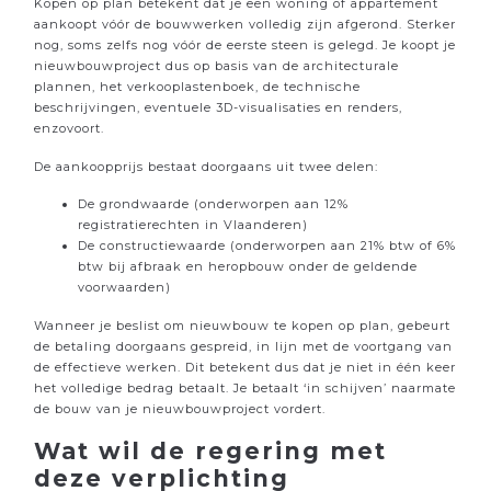
Kopen op plan betekent dat je een woning of appartement
aankoopt vóór de bouwwerken volledig zijn afgerond. Sterker
nog, soms zelfs nog vóór de eerste steen is gelegd. Je koopt je
nieuwbouwproject dus op basis van de architecturale
plannen, het verkooplastenboek, de technische
beschrijvingen, eventuele 3D-visualisaties en renders,
enzovoort.
De aankoopprijs bestaat doorgaans uit twee delen:
De grondwaarde (onderworpen aan 12%
registratierechten in Vlaanderen)
De constructiewaarde (onderworpen aan 21% btw of 6%
btw bij afbraak en heropbouw onder de geldende
voorwaarden)
Wanneer je beslist om nieuwbouw te kopen op plan, gebeurt
de betaling doorgaans gespreid, in lijn met de voortgang van
de effectieve werken. Dit betekent dus dat je niet in één keer
het volledige bedrag betaalt. Je betaalt ‘in schijven’ naarmate
de bouw van je nieuwbouwproject vordert.
Wat wil de regering met
deze verplichting