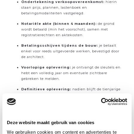
Ondertekening verkoopovereenkomst:
hierin
staan prijs, plannen, lastenboek en
betalingsmodaliteiten vastgelegd.
Notariële akte (binnen 4 maanden):
de grond
wordt betaald (min het voorschot), samen met
registratierechten en aktekosten.
Betalingsschijven tijdens de bouw:
je betaalt
enkel voor reeds uitgevoerde werken, bevestigd door
de architect.
Voorlopige oplevering:
je ontvangt de sleutels en
hebt een volledig jaar om eventuele zichtbare
gebreken te melden.
Definitieve oplevering:
nadien blijft de tienjarige
aansprakelijkheid gelden voor structurele gebreken.
Wil je meer weten over
het verschil tussen de voorlopige
oplevering en de definitieve oplevering bij de aankoop van
nieuwbouw
? Je leest er alles over in onze blog!
Deze website maakt gebruik van cookies
Waar moet je zeker op
We gebruiken cookies om content en advertenties te